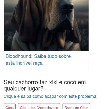
Bloodhound: Saiba tudo sobre
esta incrível raça
Seu cachorro faz xixi e cocô em
qualquer lugar?
Clique e saiba como acabar com este problema!
Cães
Cão-Lobo-Checoslovaco
Raças de Cães